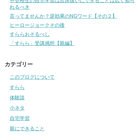
不登校生の自宅学習は出席扱いにできることは広く知ら
れるべき
言ってませんか？逆効果のNGワード【その２】
ヒーロージョークその後
すららおそるべし
「すらら」受講感想【親編】
カテゴリー
このブログについて
すらら
体験談
小ネタ
自宅学習
親にできること