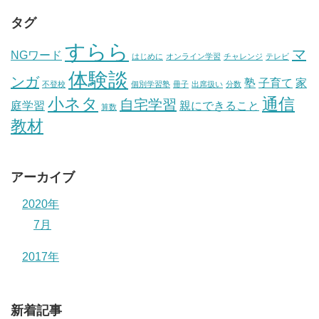
タグ
すらら
マ
NGワード
はじめに
オンライン学習
チャレンジ
テレビ
体験談
ンガ
塾
子育て
家
不登校
個別学習塾
冊子
出席扱い
分数
小ネタ
通信
自宅学習
庭学習
親にできること
算数
教材
アーカイブ
2020年
7月
2017年
新着記事