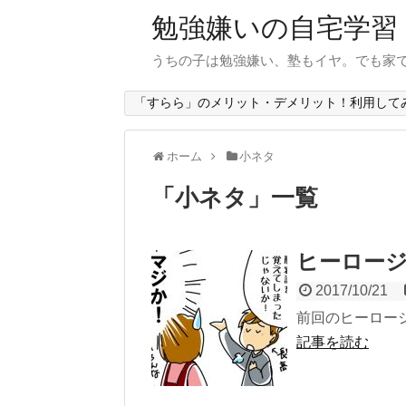
勉強嫌いの自宅学習
うちの子は勉強嫌い、塾もイヤ。でも家
「すらら」のメリット・デメリット！利用して
ホーム
小ネタ
「
小ネタ
」
一覧
ヒーロー
2017/10/21
前回のヒーロー
記事を読む