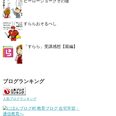
ヒーロージョークその後
すららおそるべし
「すらら」受講感想【親編】
ブログランキング
人気ブログランキング