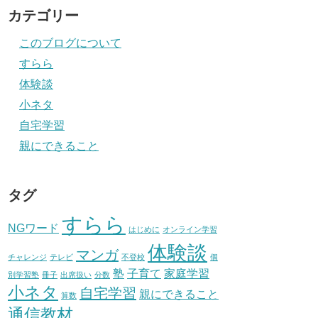
カテゴリー
このブログについて
すらら
体験談
小ネタ
自宅学習
親にできること
タグ
すらら
NGワード
はじめに
オンライン学習
体験談
マンガ
チャレンジ
テレビ
不登校
個
塾
子育て
家庭学習
別学習塾
冊子
出席扱い
分数
小ネタ
自宅学習
親にできること
算数
通信教材