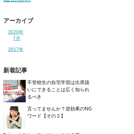
アーカイブ
2020年
7月
2017年
新着記事
不登校生の自宅学習は出席扱
いにできることは広く知られ
るべき
言ってませんか？逆効果のNG
ワード【その２】