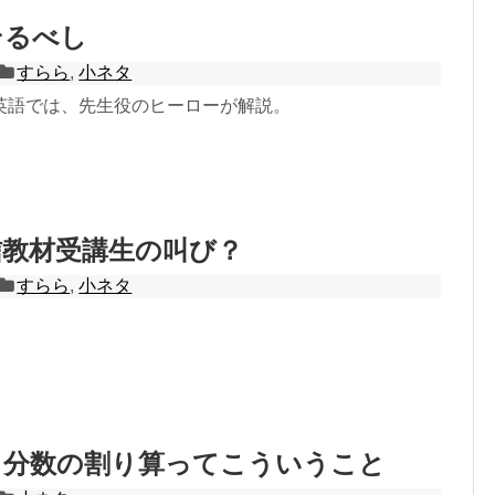
そるべし
すらら
,
小ネタ
英語では、先生役のヒーローが解説。
信教材受講生の叫び？
すらら
,
小ネタ
！分数の割り算ってこういうこと