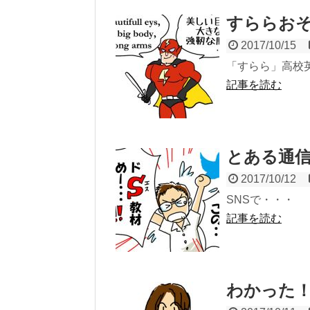
すららお
2017/10/15
「すらら」高校
記事を読む
とある通
2017/10/12
SNSで・・・
記事を読む
わかった