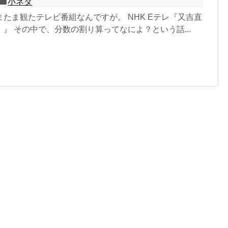
小ネタ
たま観たテレビ番組なんですが。 NHK Eテレ『又吉直
』 その中で、分数の割り算ってなによ？という話...