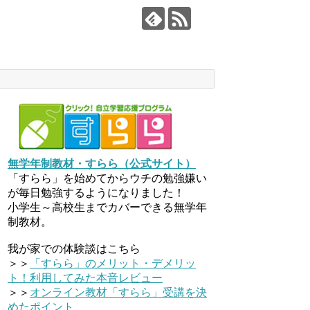
無学年制教材・すらら（公式サイト）
「すらら」を始めてからウチの勉強嫌い
が毎日勉強するようになりました！
小学生～高校生までカバーできる無学年
制教材。
我が家での体験談はこちら
＞＞
「すらら」のメリット・デメリッ
ト！利用してみた本音レビュー
＞＞
オンライン教材「すらら」受講を決
めたポイント