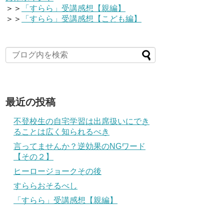
＞＞
「すらら」受講感想【親編】
＞＞
「すらら」受講感想【こども編】
最近の投稿
不登校生の自宅学習は出席扱いにでき
ることは広く知られるべき
言ってませんか？逆効果のNGワード
【その２】
ヒーロージョークその後
すららおそるべし
「すらら」受講感想【親編】